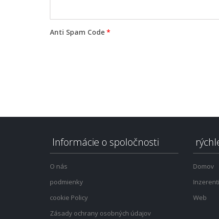
Anti Spam Code
*
Informácie o spoločnosti
rýchl
O nás
Domov
podmienky
Inzerent
cookie Policy
Web
Zásady ochrany osobných údajov