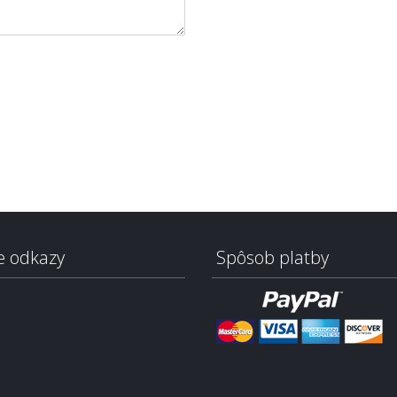
e odkazy
Spôsob platby
i