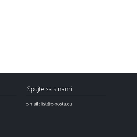
Spojte sa s nami
e-mail : list@e-posta.eu