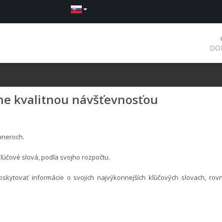
DO
ine kvalitnou návšťevnosťou
nneroch.
ľúčové slová, podľa svojho rozpočtu.
skytovať informácie o svojich najvýkonnejších kľúčových slovach, ro