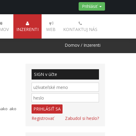
Prihlásiť
MOV
INZERENTI
WEB
KONTAKTUJ NÁS
Domov
/
Inzerenti
SIGN v účte
vnako ako
Registrovať
Zabudol si heslo?