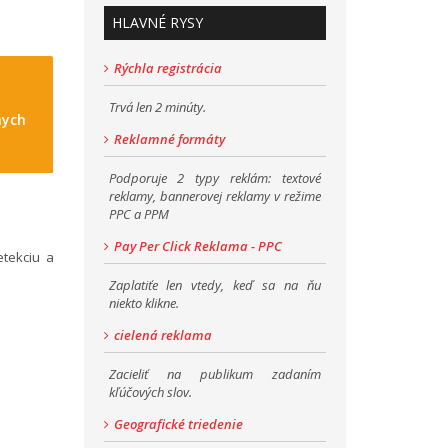
HLAVNÉ RYSY
Rýchla registrácia
Trvá len 2 minúty.
nych
Reklamné formáty
Podporuje 2 typy reklám: textové
reklamy, bannerovej reklamy v režime
PPC a PPM
Pay Per Click Reklama - PPC
tekciu a
Zaplatiťe len vtedy, keď sa na ňu
niekto klikne.
cielená reklama
Zacieliť na publikum zadaním
kľúčových slov.
Geografické triedenie