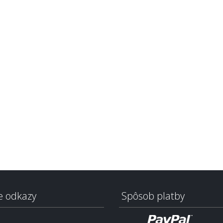
e odkazy
Spôsob platby