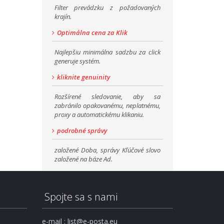
Filter prevádzku z požadovaných
krajín.
Optimálna cena za Klik
Najlepšiu minimálna sadzbu za click
generuje systém.
kliknite genuinity
Rozšírené sledovanie, aby sa
zabránilo opakovanému, neplatnému,
proxy a automatickému klikaniu.
podrobné správy
založené Doba, správy Kľúčové slovo
založené na báze Ad.
Spojte sa s nami
e-mail : list@e-posta.eu