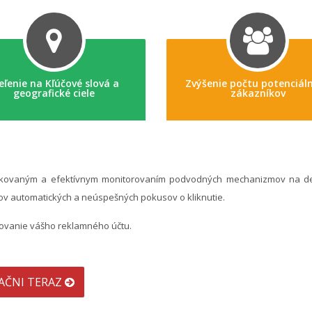
eľenie na Kľúčové slová a
Zvýšenie počtu potenciál
geografické ciele
zákazníkov
istikovaným a efektívnym monitorovaním podvodných mechanizmov na de
ov automatických a neúspešných pokusov o kliknutie.
covanie vášho reklamného účtu.
AČNI TERAZ