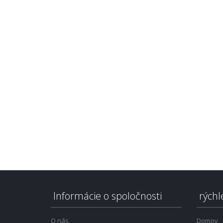
Informácie o spoločnosti
rýchl
O nás
Domov