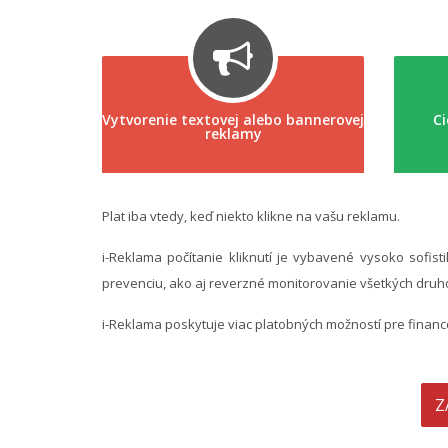
Vytvorenie textovej alebo bannerovej
Ci
reklamy
Plat iba vtedy, keď niekto klikne na vašu reklamu.
i-Reklama počítanie kliknutí je vybavené vysoko sof
prevenciu, ako aj reverzné monitorovanie všetkých druh
i-Reklama poskytuje viac platobných možností pre finan
Z